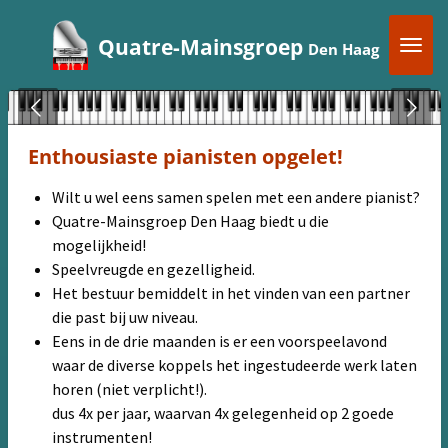
Ga
Quatre-Mainsgroep
direct
Den Haag
naar
de
hoofdinhoud
Enthousiaste pianisten opgelet!
Wilt u wel eens samen spelen met een andere pianist?
Quatre-Mainsgroep Den Haag biedt u die
mogelijkheid!
Speelvreugde en gezelligheid.
Het bestuur bemiddelt in het vinden van een partner
die past bij uw niveau.
Eens in de drie maanden is er een voorspeelavond
waar de diverse koppels het ingestudeerde werk laten
horen (niet verplicht!).
dus 4x per jaar, waarvan 4x gelegenheid op 2 goede
instrumenten!